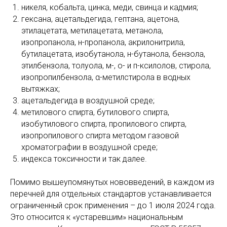
никеля, кобальта, цинка, меди, свинца и кадмия;
гексана, ацетальдегида, гептана, ацетона,
этилацетата, метилацетата, метанола,
изопропанола, н-пропанола, акрилонитрила,
бутилацетата, изобутанола, н-бутанола, бензола,
этилбензола, толуола, м-, о- и п-ксилолов, стирола,
изопропилбензола, α-метилстирола в водных
вытяжках;
ацетальдегида в воздушной среде;
метилового спирта, бутилового спирта,
изобутилового спирта, пропилового спирта,
изопропилового спирта методом газовой
хроматографии в воздушной среде;
индекса токсичности и так далее.
Помимо вышеупомянутых нововведений, в каждом из
перечней для отдельных стандартов устанавливается
ограниченный срок применения – до 1 июля 2024 года.
Это относится к «устаревшим» национальным