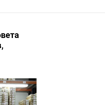
овета
,