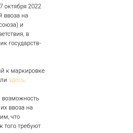
7 октября 2022
 ввоза на
союза) и
етствия, в
ик государств-
ий к маркировке
али
здесь
.
ся возможность
 их ввоза на
им, что
к того требуют